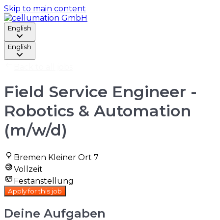
Skip to main content
English
English
Back to all jobs
Field Service Engineer -
Robotics & Automation
(m/w/d)
Bremen Kleiner Ort 7
Vollzeit
Festanstellung
Apply for this job
Deine Aufgaben